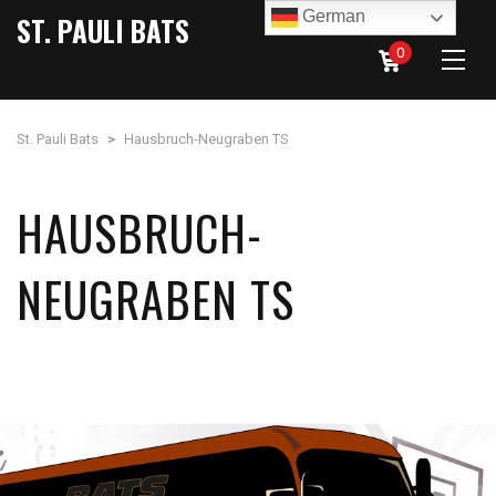
German
ST. PAULI BATS
0
St. Pauli Bats
>
Hausbruch-Neugraben TS
HAUSBRUCH-
NEUGRABEN TS