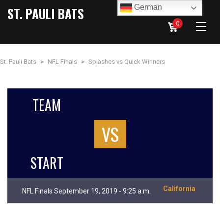
German
ST. PAULI BATS
0
St. Pauli Bats
>
NFL Finals
>
Splashes vs Quick Winners
TEAM
VS
START
California
NFL Finals September 19, 2019 - 9:25 a.m.