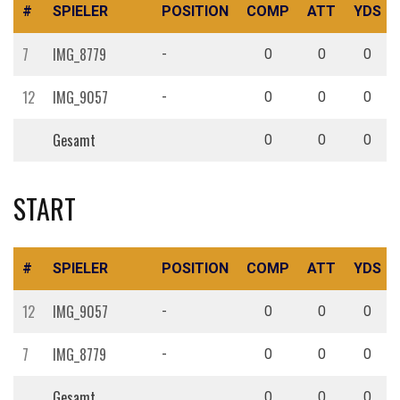
#
SPIELER
POSITION
COMP
ATT
YDS
7
IMG_8779
-
0
0
0
12
IMG_9057
-
0
0
0
Gesamt
0
0
0
START
#
SPIELER
POSITION
COMP
ATT
YDS
12
IMG_9057
-
0
0
0
7
IMG_8779
-
0
0
0
Gesamt
0
0
0