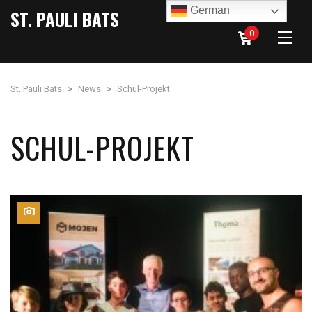
German
ST. PAULI BATS
0
St. Pauli Bats
>
News
>
Schul-Projekt
SCHUL-PROJEKT