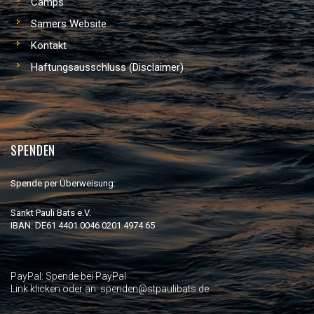
Camps
Samers Website
Kontakt
Haftungsausschluss (Disclaimer)
SPENDEN
Spende per Überweisung:
Sankt Pauli Bats e.V.
IBAN: DE61 4401 0046 0201 4974 65
PayPal:
Spende bei PayPal
Link klicken oder an: spenden@stpaulibats.de