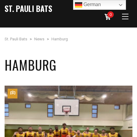
German
ST. PAULI BATS
0
St. Pauli Bats
>
News
>
Hamburg
HAMBURG