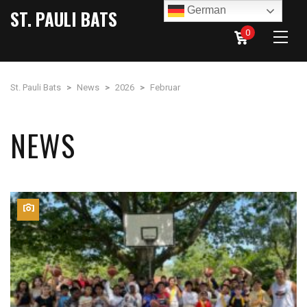
German
ST. PAULI BATS
0
St. Pauli Bats
>
News
>
2026
>
Februar
NEWS