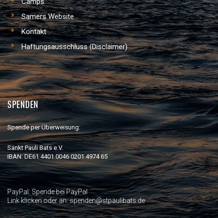
Camps
Samers Website
Kontakt
Haftungsausschluss (Disclaimer)
SPENDEN
Spende per Überweisung:
Sankt Pauli Bats e.V.
IBAN: DE61 4401 0046 0201 4974 65
PayPal:
Spende bei PayPal
Link klicken oder an: spenden@stpaulibats.de