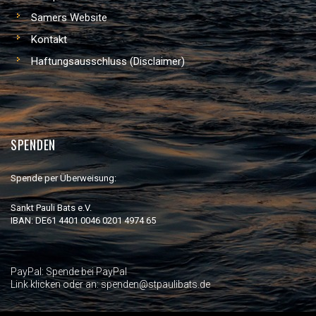
Samers Website
Kontakt
Haftungsausschluss (Disclaimer)
SPENDEN
Spende per Überweisung:
Sankt Pauli Bats e.V.
IBAN: DE61 4401 0046 0201 4974 65
PayPal:
Spende bei PayPal
Link klicken oder an: spenden@stpaulibats.de