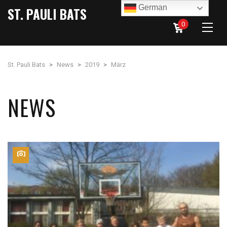
German
ST. PAULI BATS
0
St. Pauli Bats
>
News
>
2019
>
März
NEWS