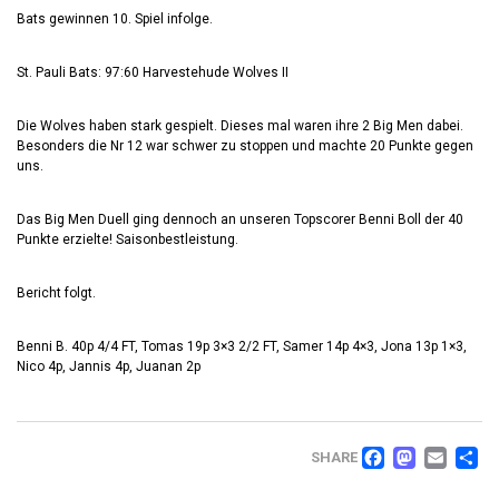
Bats gewinnen 10. Spiel infolge.
St. Pauli Bats: 97:60 Harvestehude Wolves II
Die Wolves haben stark gespielt. Dieses mal waren ihre 2 Big Men dabei.
Besonders die Nr 12 war schwer zu stoppen und machte 20 Punkte gegen
uns.
Das Big Men Duell ging dennoch an unseren Topscorer Benni Boll der 40
Punkte erzielte! Saisonbestleistung.
Bericht folgt.
Benni B. 40p 4/4 FT, Tomas 19p 3×3 2/2 FT, Samer 14p 4×3, Jona 13p 1×3,
Nico 4p, Jannis 4p, Juanan 2p
FACEB
MAS
EM
T
SHARE