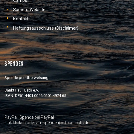
Camps
Samers Website
Kontakt
Haftungsausschluss (Disclaimer)
SPENDEN
Spende per Überweisung:
Sankt Pauli Bats e.V.
IBAN: DE61 4401 0046 0201 4974 65
PayPal:
Spende bei PayPal
Link klicken oder an: spenden@stpaulibats.de