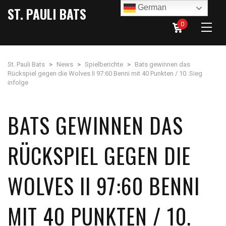
German
ST. PAULI BATS
0
St. Pauli Bats
>
News
>
Spielberichte
>
Bats gewinnen das
Rückspiel gegen die Wolves II 97:60 Benni mit 40 Punkten / 10. Sieg
infolge
BATS GEWINNEN DAS
RÜCKSPIEL GEGEN DIE
WOLVES II 97:60 BENNI
MIT 40 PUNKTEN / 10.