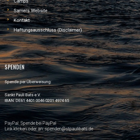
Camps
Samers Website
Kontakt
Haftungsausschluss (Disclaimer)
SPENDEN
Spende per Überweisung:
Sankt Pauli Bats e.V.
IBAN: DE61 4401 0046 0201 4974 65
PayPal:
Spende bei PayPal
Link klicken oder an: spenden@stpaulibats.de