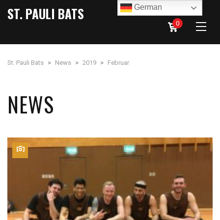
German
ST. PAULI BATS
0
St. Pauli Bats
>
News
>
2019
>
Februar
NEWS