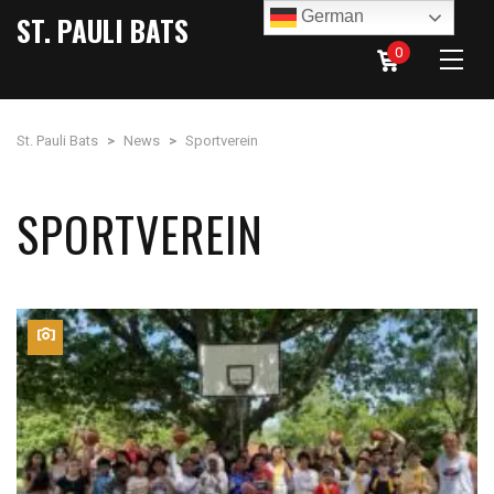
German
ST. PAULI BATS
0
St. Pauli Bats
>
News
>
Sportverein
SPORTVEREIN