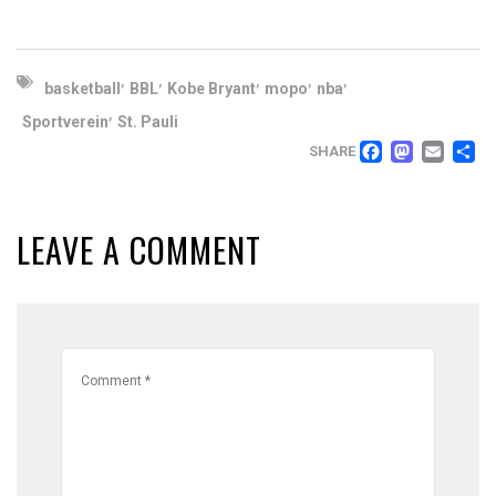
,
,
,
,
,
basketball
BBL
Kobe Bryant
mopo
nba
,
Sportverein
St. Pauli
FACEB
MAS
EM
T
SHARE
LEAVE A COMMENT