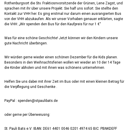
Rothenburgsort die Stv. Fraktiosnvorsitzende der Grünen, Lene Zagst, und
sprachen mit ihr über unsere Projekt. Sie half uns sofort. Sie stellte den
Kontakt zur VHH her. Es ging erstmal nur darum einen ausrangierten Bus
von der VHH abzukaufen. Als wir unser Vorhaben genauer erklärten, sagte
die VHH: „Wir spenden den Bus für den Kaufpreis für nur 1 €“
Was für eine schöne Geschichte! Jetzt können wir den Kindern unsere
gute Nachricht überbingen.
Wir würden gerne wieder einen schönen Dezember für die Kids planen.
Besonders in den Weihnachtsferien wollen wir wieder an 10 der 14 Tage
die Kinder abholen und mit ihnen was schönens unternehmen.
Helfen Sie uns dabei mit ihrer Zeit im Bus oder mit einen kleinen Betrag für
die Verpflegung und Geschenke .
PayPal : spenden@stpaulibats.de
oder gerne per Überweiusng:
St. Pauli Bats e.V: IBAN: DE61 4401 0046 0201 4974 65 BIC: PBNKDEFF