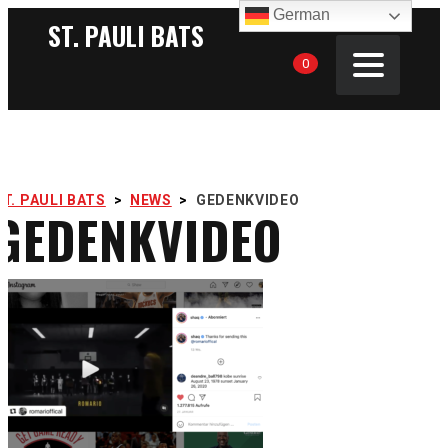
German
ST. PAULI BATS
0
ST. PAULI BATS
>
NEWS
>
GEDENKVIDEO
GEDENKVIDEO