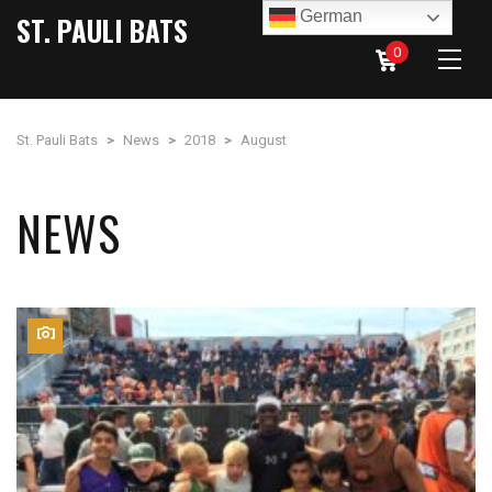
German
ST. PAULI BATS
0
St. Pauli Bats
>
News
>
2018
>
August
NEWS