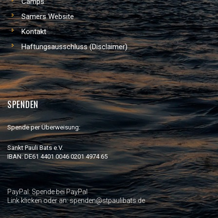
Camps
Samers Website
Kontakt
Haftungsausschluss (Disclaimer)
SPENDEN
Spende per Überweisung:
Sankt Pauli Bats e.V.
IBAN: DE61 4401 0046 0201 4974 65
PayPal:
Spende bei PayPal
Link klicken oder an: spenden@stpaulibats.de