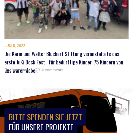
JUNI 5, 2022
Die Karin und Walter Blüchert Stiftung veranstaltete das
erste JuKi Dock Fest , für bedürftige Kinder. 75 Kindern von
uns waren dabei.
0 comments
Bats-Cares
BITTE SPENDEN SIE JETZT
FÜR UNSERE PROJEKTE