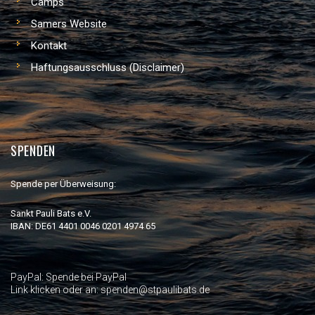
Camps
Samers Website
Kontakt
Haftungsausschluss (Disclaimer)
SPENDEN
Spende per Überweisung:
Sankt Pauli Bats e.V.
IBAN: DE61 4401 0046 0201 4974 65
PayPal:
Spende bei PayPal
Link klicken oder an: spenden@stpaulibats.de