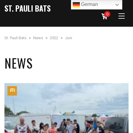
German
ST. PAULI BATS
0
St. Pauli Bats
>
News
>
2022
>
Juni
NEWS