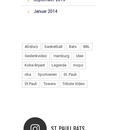
Januar 2014
TAGS
Absturz
basketball
Bats
BBL
Gedenkvideo
Hamburg
Idee
Kobe Bryant
Legende
mopo
nba
Sportverein
St. Pauli
St.Pauli
Towers
Tribute Video
INSTAGRAM
ST_PAULI_BATS