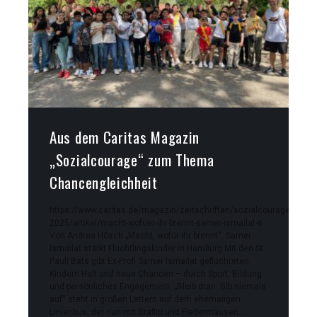
Aus dem Caritas Magazin
„Sozialcourage“ zum Thema
Chancengleichheit
https://www.caritas.de/magazin/zeitschriften/sozialcourage/archiv
2025/artikel/macht-wofuer-ihr-brennt-samer-ismailat-s
Von Andrea Hösch „Macht, wofür ihr brennt“: Samer
Ismailat stärkt Flüchtlingskinder in Hamburg Mit den St.
Pauli Bats gibt Ex-Profi Samer Ismailat geflüchteten
Kindern Halt und neue Chancen – durch Sport, Bildung
und persönliches Engagement. „Bleib dran. Gib niemals
auf“ steht in großen Lettern auf dem ehemaligen
Linienbus, der nun mit Graffiti und Fledermäusen…