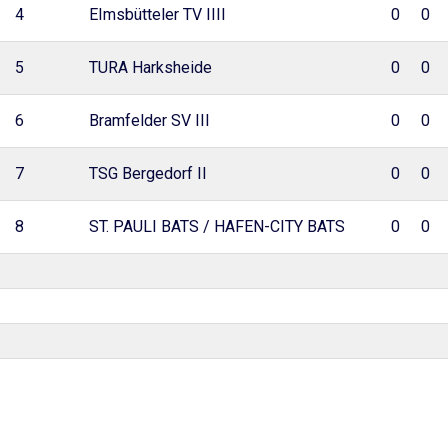
4
EImsbütteler TV IIII
0
0
5
TURA Harksheide
0
0
6
Bramfelder SV III
0
0
7
TSG Bergedorf II
0
0
8
ST. PAULI BATS / HAFEN-CITY BATS
0
0