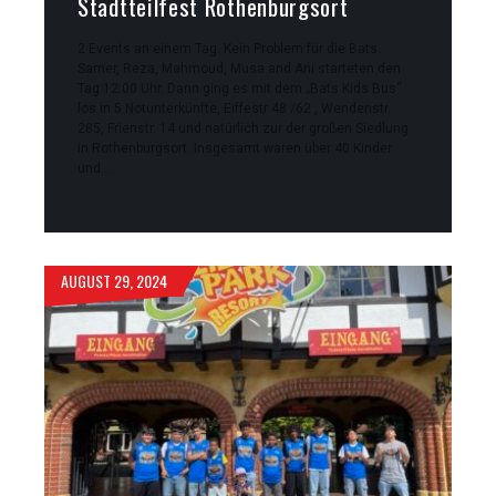
Stadtteilfest Rothenburgsort
2 Events an einem Tag. Kein Problem für die Bats.
Samer, Reza, Mahmoud, Musa and Ani starteten den
Tag 12:00 Uhr. Dann ging es mit dem „Bats Kids Bus“
los in 5 Notunterkünfte, Eiffestr 48 /62 , Wendenstr.
285, Frienstr. 14 und natürlich zur der großen Siedlung
in Rothenburgsort. Insgesamt waren über 40 Kinder
und…
AUGUST 29, 2024