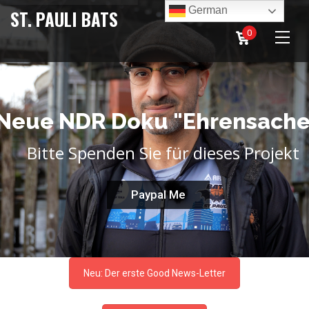
German
ST. PAULI BATS
0
N
e
u
e
N
D
R
D
o
k
u
"
E
h
r
e
n
s
a
c
h
Bitte Spenden Sie für dieses Projekt
Paypal Me
Neu: Der erste Good News-Letter