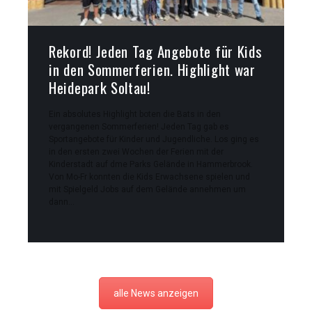
Rekord! Jeden Tag Angebote für Kids
in den Sommerferien. Highlight war
Heidepark Soltau!
Ein absolutes Highlight boten die Bats in den
vergangenen Sommerferien! Jeden Tag gab es
Sportangebote für Kinder und Jugendliche. Los ging es
in den ersten zwei Wochen der Ferien mit der
Kinderstadt auf dme Parks Gelände in Hammerbrook.
Von Mo-Fr konnten die Kids Erwachsene spielen und
mit Spielgeld Jobs auf dem Gelände annehmen um
dann…
alle News anzeigen