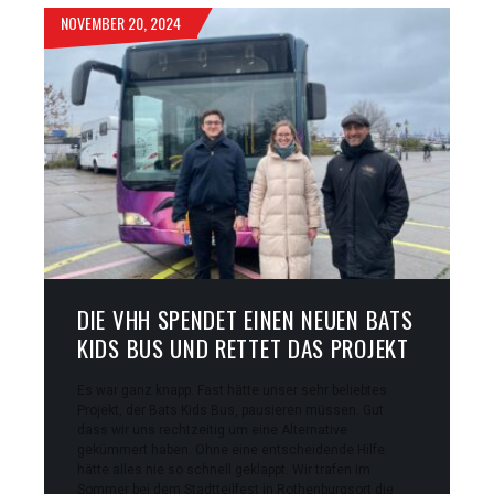
NOVEMBER 20, 2024
DIE VHH SPENDET EINEN NEUEN BATS
KIDS BUS UND RETTET DAS PROJEKT
Es war ganz knapp. Fast hätte unser sehr beliebtes
Projekt, der Bats Kids Bus, pausieren müssen. Gut
dass wir uns rechtzeitig um eine Alternative
gekümmert haben. Ohne eine entscheidende Hilfe
hätte alles nie so schnell geklappt. Wir trafen im
Sommer bei dem Stadtteilfest in Rothenburgsort die