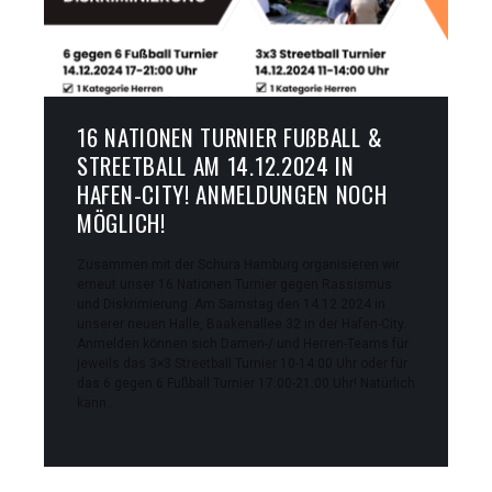
16 NATIONEN TURNIER FUßBALL &
STREETBALL AM 14.12.2024 IN
HAFEN-CITY! ANMELDUNGEN NOCH
MÖGLICH!
Zusammen mit der Schura Hamburg organisieren wir
erneut unser 16 Nationen Turnier gegen Rassismus
und Diskrimierung. Am Samstag den 14.12.2024 in
unserer neuen Halle, Baakenallee 32 in der Hafen-City.
Anmelden können sich Damen-/ und Herren-Teams für
jeweils das 3×3 Streetball Turnier 10-14:00 Uhr oder für
das 6 gegen 6 Fußball Turnier 17:00-21:00 Uhr! Natürlich
kann…