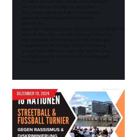
Wir freuen uns sehr über unseren ersten Beitrag mit
dem Bats Kids Bus Projekt. Hier anzusehen
https://www.ardmediathek.de/video/hamburg-
journal/ehrenamt-st-pauli-bats-unterstuetzt-
gefluechtete-
kinder/ndr/Y3JpZDovL25kci5kZS80Yjg2ZDk2OS0wNzBlLTQ3ZmQt
Danke an Anna Rüter vom NDR Hamburg Ehrensache:
Was Ehrenamtliche für Hamburg leisten. Freiwilliges
Engagement ist ein wichtiger Beitrag für Hamburg.
Ehrenamtliche Helferinnen und Helfer arbeiten meist
unentgeltlich und in ihrer Freizeit. NDR Hamburg gibt
ihnen und ihrem…
DEZEMBER 10, 2024