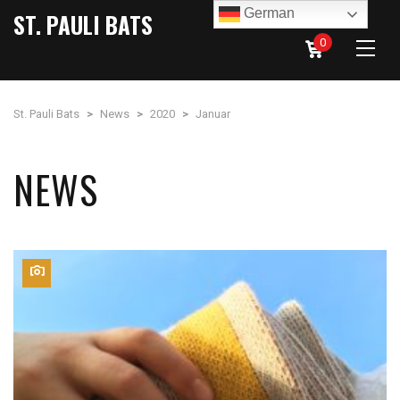
German
ST. PAULI BATS
0
St. Pauli Bats
>
News
>
2020
>
Januar
NEWS