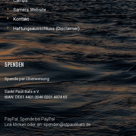
Camps
Samers Website
Kontakt
Haftungsausschluss (Disclaimer)
SPENDEN
Spende per Überweisung:
Sankt Pauli Bats e.V.
IBAN: DE61 4401 0046 0201 4974 65
PayPal:
Spende bei PayPal
Link klicken oder an: spenden@stpaulibats.de