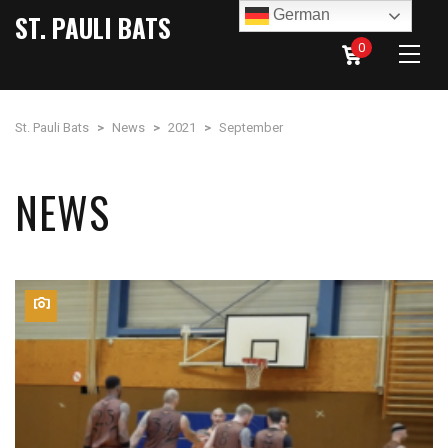
German
ST. PAULI BATS
0
St. Pauli Bats
>
News
>
2021
>
September
NEWS