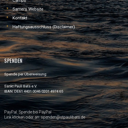
Camps
Samers Website
Kontakt
Haftungsausschluss (Disclaimer)
SPENDEN
Spende per Überweisung:
Sankt Pauli Bats e.V.
IBAN: DE61 4401 0046 0201 4974 65
PayPal:
Spende bei PayPal
Link klicken oder an: spenden@stpaulibats.de