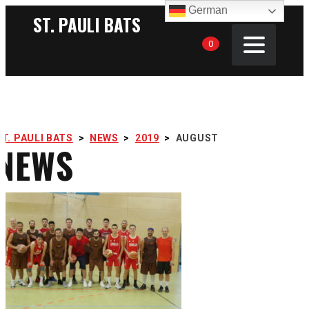
German
ST. PAULI BATS
0
ST. PAULI BATS
>
NEWS
>
2019
>
AUGUST
NEWS