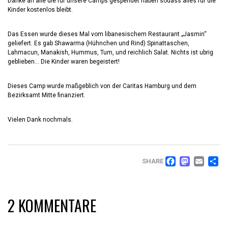
Danke an alle die für unsere Camps gespendet haben sodass alles für die
Kinder kostenlos bleibt.
Das Essen wurde dieses Mal vom libanesischem Restaurant „Jasmin“
geliefert. Es gab Shawarma (Hühnchen und Rind) Spinattaschen,
Lahmacun, Manakish, Hummus, Tum, und reichlich Salat. Nichts ist ubrig
geblieben… Die Kinder waren begeistert!
Dieses Camp wurde maßgeblich von der Caritas Hamburg und dem
Bezirksamt Mitte finanziert.
Vielen Dank nochmals.
FACEB
MAS
EM
T
SHARE
2 KOMMENTARE