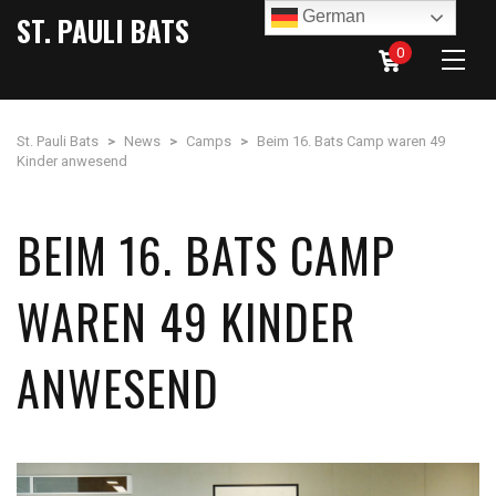
German
ST. PAULI BATS
0
St. Pauli Bats
>
News
>
Camps
>
Beim 16. Bats Camp waren 49
Kinder anwesend
BEIM 16. BATS CAMP
WAREN 49 KINDER
ANWESEND