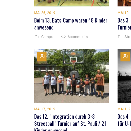
MAI 26, 2019
MAI 19,
Beim 13. Bats-Camp waren 48 Kinder
Das 3.
anwesend
Turnie
6comments
Camps
Stre
MAI 17, 2019
MAI 1, 
Das 12. “Integration durch 3×3
Das 4.
Streetball” Turnier auf St. Pauli / 21
für U-
Kinder anwesend