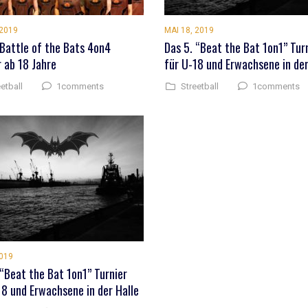
 2019
MAI 18, 2019
 Battle of the Bats 4on4
Das 5. “Beat the Bat 1on1” Tur
r ab 18 Jahre
für U-18 und Erwachsene in der
1comments
1comments
etball
Streetball
2019
 “Beat the Bat 1on1” Turnier
18 und Erwachsene in der Halle