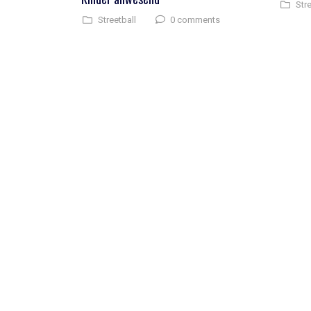
Stre
0 comments
Streetball