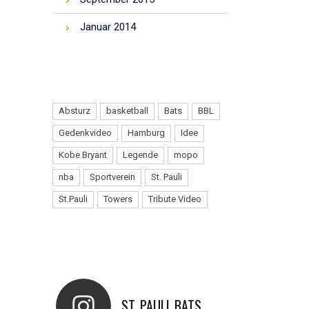
Januar 2014
TAGS
Absturz
basketball
Bats
BBL
Gedenkvideo
Hamburg
Idee
Kobe Bryant
Legende
mopo
nba
Sportverein
St. Pauli
St.Pauli
Towers
Tribute Video
INSTAGRAM
ST_PAULI_BATS