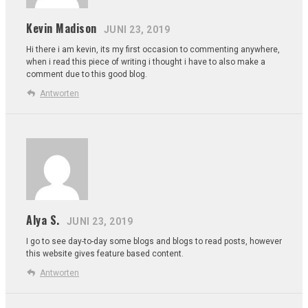
Kevin Madison
JUNI 23, 2019
Hi there i am kevin, its my first occasion to commenting anywhere,
when i read this piece of writing i thought i have to also make a
comment due
to this good blog.
Antworten
Alya S.
JUNI 23, 2019
I go to see day-to-day some blogs and blogs to read posts, however
this
website gives feature based content.
Antworten