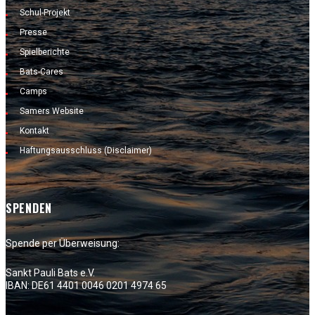
Schul-Projekt
Presse
Spielberichte
Bats-Cares
Camps
Samers Website
Kontakt
Haftungsausschluss (Disclaimer)
SPENDEN
Spende per Überweisung:
Sankt Pauli Bats e.V.
IBAN: DE61 4401 0046 0201 4974 65