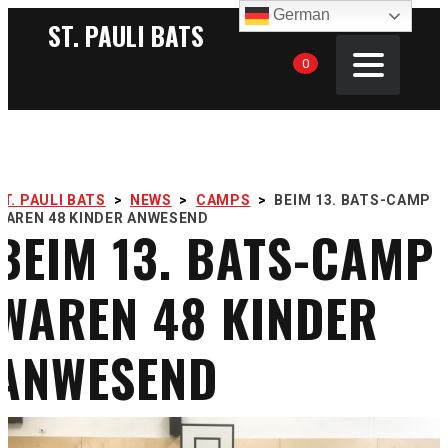
German
ST. PAULI BATS
0
ST. PAULI BATS
>
NEWS
>
CAMPS
>
BEIM 13. BATS-CAMP
WAREN 48 KINDER ANWESEND
BEIM 13. BATS-CAMP
WAREN 48 KINDER
ANWESEND