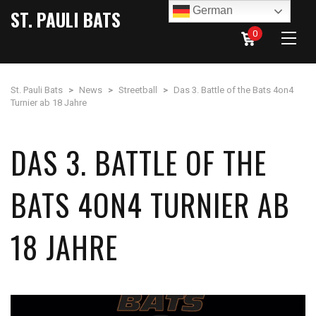
German
ST. PAULI BATS
0
St. Pauli Bats
>
News
>
Streetball
>
Das 3. Battle of the Bats 4on4
Turnier ab 18 Jahre
DAS 3. BATTLE OF THE
BATS 4ON4 TURNIER AB
18 JAHRE