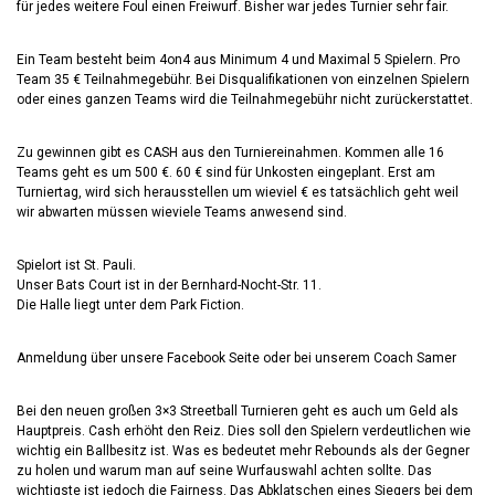
für jedes weitere Foul einen Freiwurf. Bisher war jedes Turnier sehr fair.
Ein Team besteht beim 4on4 aus Minimum 4 und Maximal 5 Spielern. Pro
Team 35 € Teilnahmegebühr. Bei Disqualifikationen von einzelnen Spielern
oder eines ganzen Teams wird die Teilnahmegebühr nicht zurückerstattet.
Zu gewinnen gibt es CASH aus den Turniereinahmen. Kommen alle 16
Teams geht es um 500 €. 60 € sind für Unkosten eingeplant. Erst am
Turniertag, wird sich herausstellen um wieviel € es tatsächlich geht weil
wir abwarten müssen wieviele Teams anwesend sind.
Spielort ist St. Pauli.
Unser Bats Court ist in der Bernhard-Nocht-Str. 11.
Die Halle liegt unter dem Park Fiction.
Anmeldung über unsere Facebook Seite oder bei unserem Coach Samer
Bei den neuen großen 3×3 Streetball Turnieren geht es auch um Geld als
Hauptpreis. Cash erhöht den Reiz. Dies soll den Spielern verdeutlichen wie
wichtig ein Ballbesitz ist. Was es bedeutet mehr Rebounds als der Gegner
zu holen und warum man auf seine Wurfauswahl achten sollte. Das
wichtigste ist jedoch die Fairness. Das Abklatschen eines Siegers bei dem