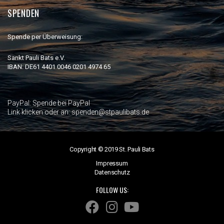
SPENDEN
Spende per Überweisung:
Sankt Pauli Bats e.V.
IBAN: DE61 4401 0046 0201 4974 65
PayPal:
Spende bei PayPal
Link klicken oder an: spenden@stpaulibats.de
Copyright © 2019 St. Pauli Bats
Impressum
Datenschutz
FOLLOW US: