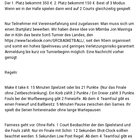
Der 1. Platz bekommt 350 €. 2. Platz bekommt 150 €. Best of 3 Modus.
Wenn wir in der Halle spielen dann wird auf 2 Courts gleichzeitig gespielt.
Nur Teilnehmer mit Vereinserfahrung sind zugelassen. Man muss sich um
einen Startplatz bewerben. Wir haben diese Idee von Mbimba Jon Mavinga
der in Köln das beste 5on5 Turnier des Landes, den
https://www.facebook.com/GRCBASKETBALL/, seit den 90ern organisiert
und somit ein hohes Spielniveau und geringes Verletzungsrisiko garantiert.
Anmeldung bis kurz vor Turnierbeginn möglich. Eine Nachricht vorher
genügt.
Regeln:
Make it take it. 15 Minuten Spielzeit oder bis 21 Punkte. (Nur das Finale
ohne Zeitbeschränkung). Ein Korb zählt 2 Punkte / Ein Dreier zählt 3 Punkte.
Fouls bei der Wurfbewegung gibt 2 Freiwürfe. Ab dem 4. Teamfoul gibt es
einen Freiwurf und Ballbesitz. 5 Minuten Pause zwischen den Games. Ihr
spielt die Serien hintereinader ohne lange Wartepausen.
Fairness geht vor. Ohne Refs. 1 Court Beobachter der den Spielstand und
die Fouls zählt. Nur im Finale mit Schiri. 12 Sekunden Shot-Clock sollten
beachtet werden. 5 Sekunden Low Post Regel. Ab dem 4. Teamfoul gibt es