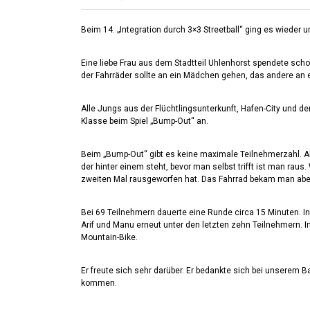
Beim 14. „Integration durch 3×3 Streetball“ ging es wieder
Eine liebe Frau aus dem Stadtteil Uhlenhorst spendete schon
der Fahrräder sollte an ein Mädchen gehen, das andere an
Alle Jungs aus der Flüchtlingsunterkunft, Hafen-City und der
Klasse beim Spiel „Bump-Out“ an.
Beim „Bump-Out“ gibt es keine maximale Teilnehmerzahl. Alle 
der hinter einem steht, bevor man selbst trifft ist man ra
zweiten Mal rausgeworfen hat. Das Fahrrad bekam man ab
Bei 69 Teilnehmern dauerte eine Runde circa 15 Minuten. In
Arif und Manu erneut unter den letzten zehn Teilnehmern.
Mountain-Bike.
Er freute sich sehr darüber. Er bedankte sich bei unserem 
kommen.