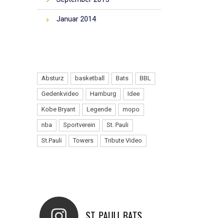
Januar 2014
TAGS
Absturz
basketball
Bats
BBL
Gedenkvideo
Hamburg
Idee
Kobe Bryant
Legende
mopo
nba
Sportverein
St. Pauli
St.Pauli
Towers
Tribute Video
INSTAGRAM
ST_PAULI_BATS