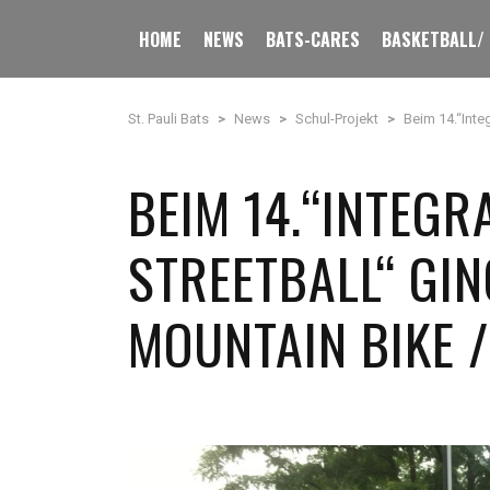
HOME
NEWS
BATS-CARES
BASKETBALL/
St. Pauli Bats
>
News
>
Schul-Projekt
>
Beim 14.“Inte
BEIM 14.“INTEGR
STREETBALL“ GIN
MOUNTAIN BIKE 