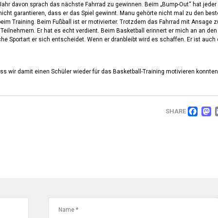
Jahr davon sprach das nächste Fahrrad zu gewinnen. Beim „Bump-Out“ hat jeder 
icht garantieren, dass er das Spiel gewinnt. Manu gehörte nicht mal zu den bes
beim Training. Beim Fußball ist er motivierter. Trotzdem das Fahrrad mit Ansage z
Teilnehmern. Er hat es echt verdient. Beim Basketball erinnert er mich an an den
he Sportart er sich entscheidet. Wenn er dranbleibt wird es schaffen. Er ist auch 
ass wir damit einen Schüler wieder für das Basketball-Training motivieren konnten
FA
SHARE