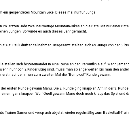
 um ein gespendetes Mountain Bike. Dieses mal nur für Jungs.
 im letzten Jahr zwei neuwertige Mountain-Bikes an die Bats. Mit nur einer Bitte
 einen Jungen. So wurde es auch dieses Jahr gemacht.
 StS St. Pauli durften teilnehmen. Insgesamt stellten sich 69 Jungs von der 5. bis
stellen sich hintereinander in eine Reihe an der Freiwurflinie auf. Wenn jemand t
us. Wenn nur noch 2 Kinder übrig sind, muss man solange werfen bis man den and
er erst nachdem man zum zweiten Mal die “Bump-out” Runde gewann.
 der ersten Runde gewann Manu. Die 2. Runde ging knapp an Arif. In der 3. Rund
 In einem ganz knappen Wurf-Duell gewann Manu doch noch knapp das Spiel und d
Bats Trainer Samer und versprach ab jetzt wieder regelmäßig zum Basketball-Train