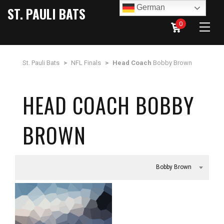
German
ST. PAULI BATS
0
St. Pauli Bats
>
NFL Finals
>
Head Coach
Bobby Brown
HEAD COACH BOBBY
BROWN
Bobby Brown