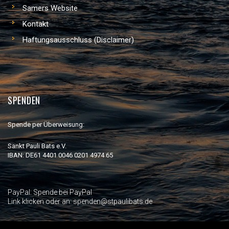
Samers Website
Kontakt
Haftungsausschluss (Disclaimer)
SPENDEN
Spende per Überweisung:
Sankt Pauli Bats e.V.
IBAN: DE61 4401 0046 0201 4974 65
PayPal:
Spende bei PayPal
Link klicken oder an: spenden@stpaulibats.de