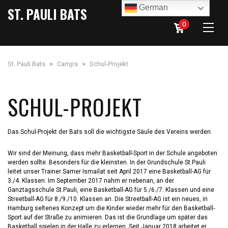
German
ST. PAULI BATS
0
St. Pauli Bats
>
Camps
>
Schul-Projekt
SCHUL-PROJEKT
Das Schul-Projekt der Bats soll die wichtigste Säule des Vereins werden.
Wir sind der Meinung, dass mehr Basketball-Sport in der Schule angeboten
werden sollte. Besonders für die kleinsten. In der Grundschule St.Pauli
leitet unser Trainer Samer Ismailat seit April 2017 eine Basketball-AG für
3./4. Klassen. Im September 2017 nahm er nebenan, an der
Ganztagsschule St.Pauli, eine Basketball-AG für 5./6./7. Klassen und eine
Streetball-AG für 8./9./10. Klassen an. Die Streetball-AG ist ein neues, in
Hamburg seltenes Konzept um die Kinder wieder mehr für den Basketball-
Sport auf der Straße zu animieren. Das ist die Grundlage um später das
Basketball spielen in der Halle zu erlernen. Seit Januar 2018 arbeitet er,