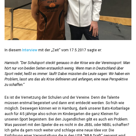
In diesem
Interview
mit der „Zeit“ vom 17.5.2017 sagte er:
Harnisch:
“Der Schulsport steckt genauso in der Krise wie der Vereinssport. Man
hört nur von beiden Seiten erstaunlich wenig. Wenn man in Deutschland über
Sport redet, heißt es immer: läuft! Dabei müssten die Leute sagen: Wir haben ein
Problem, lasst uns das als Krise definieren und anfangen, eine neue Perspektive
zu schaffen.“
Es ist die Vernetzung der Schulen und der Vereine. Denn die Talente
müssen erstmal begeistert und dann erst entdeckt werden. So früh wie
möglich. Deswegen können wir in Hamburg, dank unserer Bats-Korbanlage
auch für 4-5 jährige also schon im Kindergarten die ganz Kleinen für
unseren Sport begeistern. Bei den Jugendlichen gibt es auch ein Problem.
Was passiert mit den Spieler die es nicht in die JBBL oder NBBL schaffen?
Ich gehe da gern noch weiter und schlage eine neue Idee vor. Die
Einführung einer Veranstaltung die in den USA “NBA Draft“ genannt wird