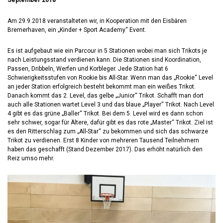
September 2018
Am 29.9.2018 veranstalteten wir, in Kooperation mit den Eisbären
Bremerhaven, ein „Kinder + Sport Academy“ Event.
Es ist aufgebaut wie ein Parcour in 5 Stationen wobei man sich Trikots je
nach Leistungsstand verdienen kann. Die Stationen sind Koordination,
Passen, Dribbeln, Werfen und Korbleger. Jede Station hat 6
Schwierigkeitsstufen von Rookie bis All-Star. Wenn man das „Rookie“ Level
an jeder Station erfolgreich besteht bekommt man ein weißes Trikot.
Danach kommt das 2. Level, das gelbe „Junior“ Trikot. Schafft man dort
auch alle Stationen wartet Level 3 und das blaue „Player“ Trikot. Nach Level
4 gibt es das grüne „Baller“ Trikot. Bei dem 5. Level wird es dann schon
sehr schwer, sogar für Ältere, dafür gibt es das rote „Master“ Trikot. Ziel ist
es den Ritterschlag zum „All-Star“ zu bekommen und sich das schwarze
Trikot zu verdienen. Erst 8 Kinder von mehreren Tausend Teilnehmern
haben das geschafft (Stand Dezember 2017). Das erhöht natürlich den
Reiz umso mehr.