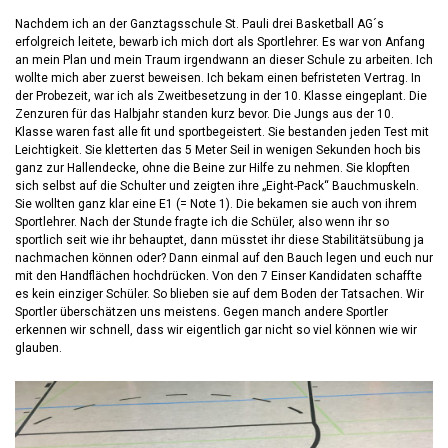
Nachdem ich an der Ganztagsschule St. Pauli drei Basketball AG´s
erfolgreich leitete, bewarb ich mich dort als Sportlehrer. Es war von Anfang
an mein Plan und mein Traum irgendwann an dieser Schule zu arbeiten. Ich
wollte mich aber zuerst beweisen. Ich bekam einen befristeten Vertrag. In
der Probezeit, war ich als Zweitbesetzung in der 10. Klasse eingeplant. Die
Zenzuren für das Halbjahr standen kurz bevor. Die Jungs aus der 10.
Klasse waren fast alle fit und sportbegeistert. Sie bestanden jeden Test mit
Leichtigkeit. Sie kletterten das 5 Meter Seil in wenigen Sekunden hoch bis
ganz zur Hallendecke, ohne die Beine zur Hilfe zu nehmen. Sie klopften
sich selbst auf die Schulter und zeigten ihre „Eight-Pack“ Bauchmuskeln.
Sie wollten ganz klar eine E1 (= Note 1). Die bekamen sie auch von ihrem
Sportlehrer. Nach der Stunde fragte ich die Schüler, also wenn ihr so
sportlich seit wie ihr behauptet, dann müsstet ihr diese Stabilitätsübung ja
nachmachen können oder? Dann einmal auf den Bauch legen und euch nur
mit den Handflächen hochdrücken. Von den 7 Einser Kandidaten schaffte
es kein einziger Schüler. So blieben sie auf dem Boden der Tatsachen. Wir
Sportler überschätzen uns meistens. Gegen manch andere Sportler
erkennen wir schnell, dass wir eigentlich gar nicht so viel können wie wir
glauben.