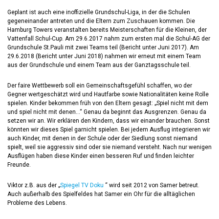
Geplant ist auch eine inoffizielle Grundschul-Liga, in der die Schulen
gegeneinander antreten und die Eltern zum Zuschauen kommen. Die
Hamburg Towers veranstalten bereits Meisterschaften für die Kleinen, der
Vattenfall Schul-Cup. Am 29.6.2017 nahm zum ersten mal die Schul-AG der
Grundschule St.Pauli mit zwei Teams teil (Bericht unter Juni 2017). Am
29.6.2018 (Bericht unter Juni 2018) nahmen wir erneut mit einem Team
aus der Grundschule und einem Team aus der Ganztagsschule teil.
Der faire Wettbewerb soll ein Gemeinschaftsgefühl schaffen, wo der
Gegner wertgeschätzt wird und Hautfarbe sowie Nationalitäten keine Rolle
spielen. Kinder bekommen früh von den Eltern gesagt: „Spiel nicht mit dem
und spiel nicht mit denen…“ Genau da beginnt das Ausgrenzen. Genau da
setzen wir an. Wir erklären den Kindern, dass wir einander brauchen. Sonst
könnten wir dieses Spiel garnicht spielen. Bei jedem Ausflug integrieren wir
auch Kinder, mit denen in der Schule oder der Siedlung sonst niemand
spielt, weil sie aggressiv sind oder sie niemand versteht. Nach nur wenigen
Ausflügen haben diese Kinder einen besseren Ruf und finden leichter
Freunde.
Viktor z.B. aus der „
Spiegel TV Doku
“ wird seit 2012 von Samer betreut.
Auch außerhalb des Spielfeldes hat Samer ein Ohr für die alltäglichen
Probleme des Lebens.