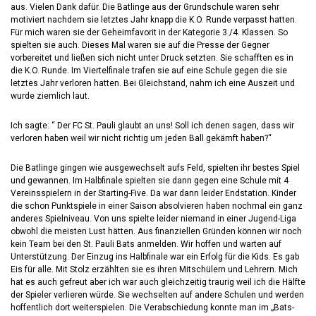
aus. Vielen Dank dafür. Die Batlinge aus der Grundschule waren sehr
motiviert nachdem sie letztes Jahr knapp die K.O. Runde verpasst hatten.
Für mich waren sie der Geheimfavorit in der Kategorie 3./4. Klassen. So
spielten sie auch. Dieses Mal waren sie auf die Presse der Gegner
vorbereitet und ließen sich nicht unter Druck setzten. Sie schafften es in
die K.O. Runde. Im Viertelfinale trafen sie auf eine Schule gegen die sie
letztes Jahr verloren hatten. Bei Gleichstand, nahm ich eine Auszeit und
wurde ziemlich laut.
Ich sagte: “ Der FC St. Pauli glaubt an uns! Soll ich denen sagen, dass wir
verloren haben weil wir nicht richtig um jeden Ball gekämft haben?“
Die Batlinge gingen wie ausgewechselt aufs Feld, spielten ihr bestes Spiel
und gewannen. Im Halbfinale spielten sie dann gegen eine Schule mit 4
Vereinsspielern in der Starting-Five. Da war dann leider Endstation. Kinder
die schon Punktspiele in einer Saison absolvieren haben nochmal ein ganz
anderes Spielniveau. Von uns spielte leider niemand in einer Jugend-Liga
obwohl die meisten Lust hätten. Aus finanziellen Gründen können wir noch
kein Team bei den St. Pauli Bats anmelden. Wir hoffen und warten auf
Unterstützung. Der Einzug ins Halbfinale war ein Erfolg für die Kids. Es gab
Eis für alle. Mit Stolz erzählten sie es ihren Mitschülern und Lehrern. Mich
hat es auch gefreut aber ich war auch gleichzeitig traurig weil ich die Hälfte
der Spieler verlieren würde. Sie wechselten auf andere Schulen und werden
hoffentlich dort weiterspielen. Die Verabschiedung konnte man im „Bats-