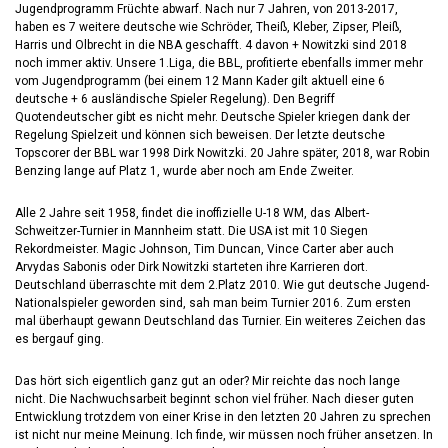
Jugendprogramm Früchte abwarf. Nach nur 7 Jahren, von 2013-2017,
haben es 7 weitere deutsche wie Schröder, Theiß, Kleber, Zipser, Pleiß,
Harris und Olbrecht in die NBA geschafft. 4 davon + Nowitzki sind 2018
noch immer aktiv. Unsere 1.Liga, die BBL, profitierte ebenfalls immer mehr
vom Jugendprogramm (bei einem 12 Mann Kader gilt aktuell eine 6
deutsche + 6 ausländische Spieler Regelung). Den Begriff
Quotendeutscher gibt es nicht mehr. Deutsche Spieler kriegen dank der
Regelung Spielzeit und können sich beweisen. Der letzte deutsche
Topscorer der BBL war 1998 Dirk Nowitzki. 20 Jahre später, 2018, war Robin
Benzing lange auf Platz 1, wurde aber noch am Ende Zweiter.
Alle 2 Jahre seit 1958, findet die inoffizielle U-18 WM, das Albert-
Schweitzer-Turnier in Mannheim statt. Die USA ist mit 10 Siegen
Rekordmeister. Magic Johnson, Tim Duncan, Vince Carter aber auch
Arvydas Sabonis oder Dirk Nowitzki starteten ihre Karrieren dort.
Deutschland überraschte mit dem 2.Platz 2010. Wie gut deutsche Jugend-
Nationalspieler geworden sind, sah man beim Turnier 2016. Zum ersten
mal überhaupt gewann Deutschland das Turnier. Ein weiteres Zeichen das
es bergauf ging.
Das hört sich eigentlich ganz gut an oder? Mir reichte das noch lange
nicht. Die Nachwuchsarbeit beginnt schon viel früher. Nach dieser guten
Entwicklung trotzdem von einer Krise in den letzten 20 Jahren zu sprechen
ist nicht nur meine Meinung. Ich finde, wir müssen noch früher ansetzen. In