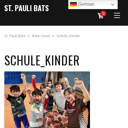
German
ST. PAULI BATS
0
St. Pauli Bats
>
Bats-Cares
>
Schule_Kinder
SCHULE_KINDER