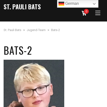
German
ST. PAULI BATS
0
St. Pauli Bats
>
Jugend-Team
>
Bats-2
BATS-2