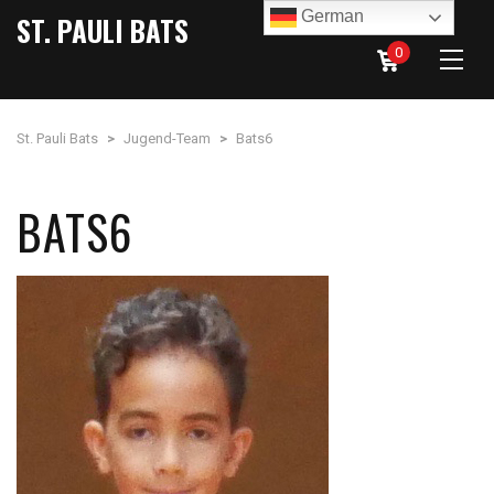
German
ST. PAULI BATS
0
St. Pauli Bats
>
Jugend-Team
>
Bats6
BATS6