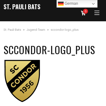
German
ST. PAULI BATS
0
St. Pauli Bats
>
Jugend-Team
>
sccondor-logo_plus
SCCONDOR-LOGO_PLUS