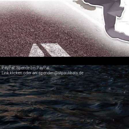
PayPal:
Spende bei PayPal
Link klicken oder an: spenden@stpaulibats.de