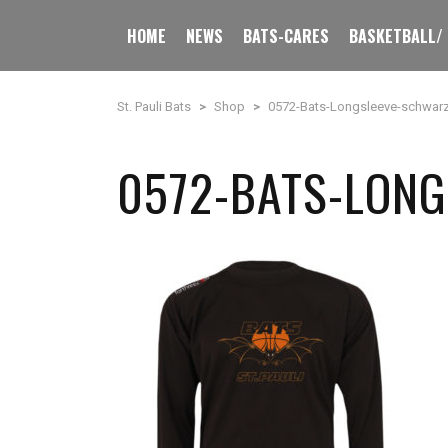
HOME
NEWS
BATS-CARES
BASKETBALL/
St. Pauli Bats
>
Shop
>
0572-Bats-Longsleeve-schwar
0572-BATS-LON