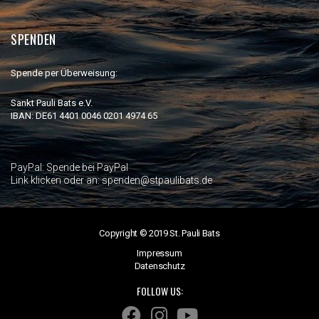
SPENDEN
Spende per Überweisung:
Sankt Pauli Bats e.V.
IBAN: DE61 4401 0046 0201 4974 65
PayPal:
Spende bei PayPal
Link klicken oder an: spenden@stpaulibats.de
Copyright © 2019 St. Pauli Bats
Impressum
Datenschutz
FOLLOW US: