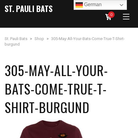
German
ST. PAULI BATS
0
St. Pauli Bats
>
Shop
>
305-May-All-Your-Bats-Come-True-T-Shirt-
burgund
305-MAY-ALL-YOUR-
BATS-COME-TRUE-T-
SHIRT-BURGUND