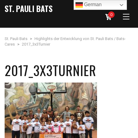
German
ST. PAULI BATS
0
St. Pauli Bats
>
Highlights der Entwicklung von St. Pauli Bats / Bats-
Cares
>
2017_3x3Turnier
2017_3X3TURNIER