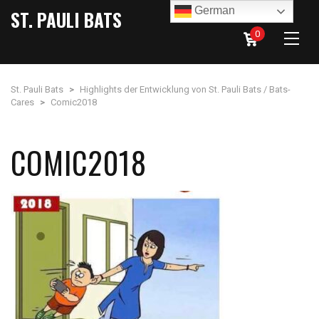
German
ST. PAULI BATS
0
St. Pauli Bats
>
Highlights der Entwicklung von St. Pauli Bats / Bats-
Cares
>
Comic2018
COMIC2018