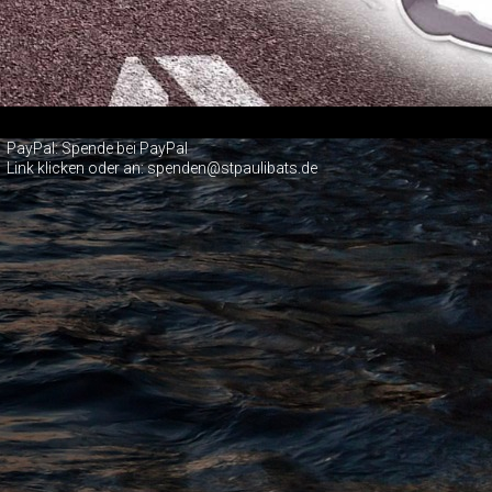
PayPal:
Spende bei PayPal
Link klicken oder an: spenden@stpaulibats.de