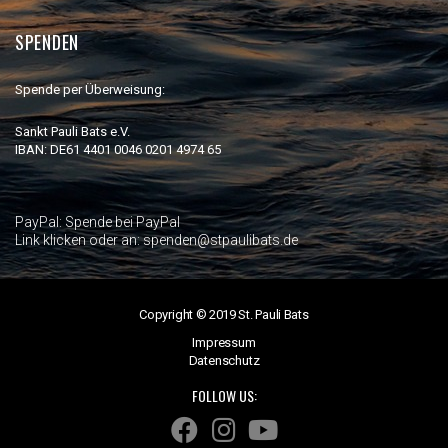
SPENDEN
Spende per Überweisung:
Sankt Pauli Bats e.V.
IBAN: DE61 4401 0046 0201 4974 65
PayPal:
Spende bei PayPal
Link klicken oder an: spenden@stpaulibats.de
Copyright © 2019 St. Pauli Bats
Impressum
Datenschutz
FOLLOW US: