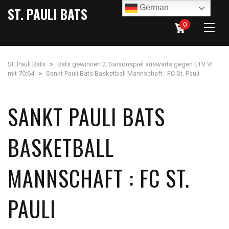
German
ST. PAULI BATS
0
St. Pauli Bats
>
Bats gewinnen 2. Saisonspiel auswärts gegen ETV VI
mit 70:64
>
Sankt Pauli Bats Basketball Mannschaft : FC St. Pauli
SANKT PAULI BATS
BASKETBALL
MANNSCHAFT : FC ST.
PAULI