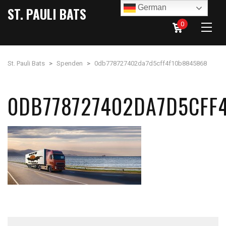
German
ST. PAULI BATS
0
St. Pauli Bats
>
Spenden
>
0db778727402da7d5cff4f10b8845868
0DB778727402DA7D5CFF