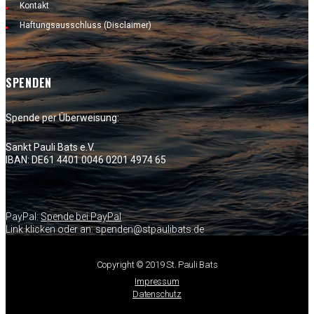
Kontakt
Haftungsausschluss (Disclaimer)
SPENDEN
Spende per Überweisung:
Sankt Pauli Bats e.V.
IBAN: DE61 4401 0046 0201 4974 65
PayPal:
Spende bei PayPal
Link klicken oder an: spenden@stpaulibats.de
Copyright © 2019 St. Pauli Bats
Impressum
Datenschutz