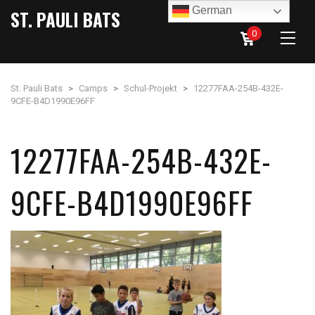
German
ST. PAULI BATS
0
St. Pauli Bats
>
Camps
>
Schul-Projekt
>
12277FAA-254B-432E-
9CFE-B4D1990E96FF
12277FAA-254B-432E-
9CFE-B4D1990E96FF