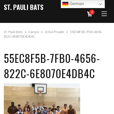
German
ST. PAULI BATS
0
St. Pauli Bats
>
Camps
>
Schul-Projekt
>
55EC8F5B-7FB0-4656-
822C-6E8070E4DB4C
55EC8F5B-7FB0-4656-
822C-6E8070E4DB4C