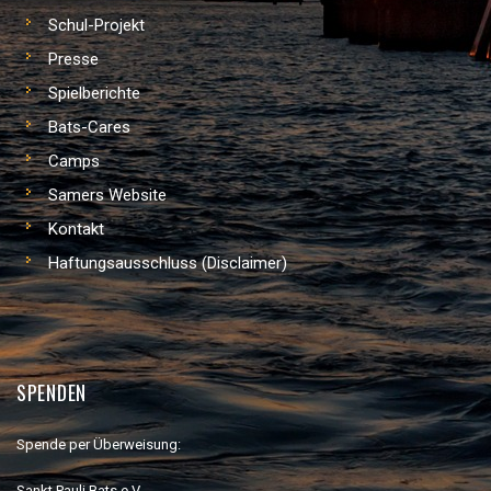
Schul-Projekt
Presse
Spielberichte
Bats-Cares
Camps
Samers Website
Kontakt
Haftungsausschluss (Disclaimer)
SPENDEN
Spende per Überweisung:
Sankt Pauli Bats e.V.