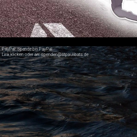
PayPal:
Spende bei PayPal
Link klicken oder an: spenden@stpaulibats.de