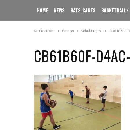
HOME
NEWS
BATS-CARES
BASKETBALL/
St. Pauli Bats
>
Camps
>
Schul-Projekt
>
CB61B60F-D
CB61B60F-D4AC