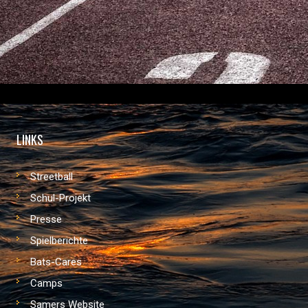
LINKS
Streetball
Schul-Projekt
Presse
Spielberichte
Bats-Cares
Camps
Samers Website