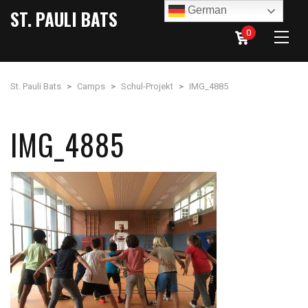
German
ST. PAULI BATS
0
St. Pauli Bats
>
Camps
>
Schul-Projekt
>
IMG_4885
IMG_4885