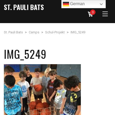
German
ST. PAULI BATS
0
St. Pauli Bats
>
Camps
>
Schul-Projekt
>
IMG_5249
IMG_5249