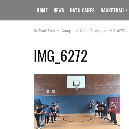
HOME
NEWS
BATS-CARES
BASKETBALL/
St. Pauli Bats
>
Camps
>
Schul-Projekt
>
IMG_6272
IMG_6272