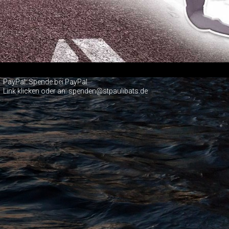
PayPal:
Spende bei PayPal
Link klicken oder an: spenden@stpaulibats.de