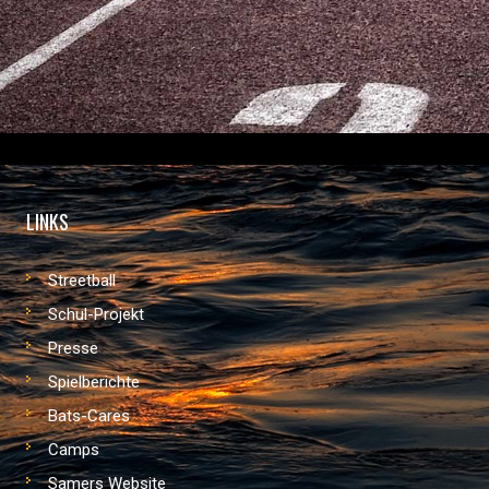
LINKS
Streetball
Schul-Projekt
Presse
Spielberichte
Bats-Cares
Camps
Samers Website