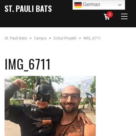
German
ST. PAULI BATS
0
St. Pauli Bats
>
Camps
>
Schul-Projekt
>
IMG_6711
IMG_6711