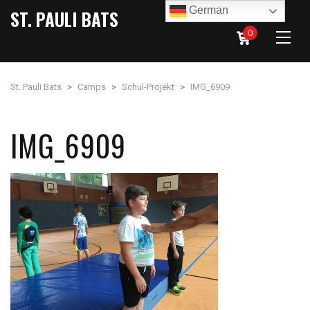
German
ST. PAULI BATS
0
St. Pauli Bats
>
Camps
>
Schul-Projekt
>
IMG_6909
IMG_6909