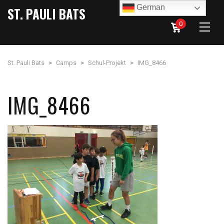
German
ST. PAULI BATS
0
St. Pauli Bats
>
Camps
>
Schul-Projekt
>
IMG_8466
IMG_8466