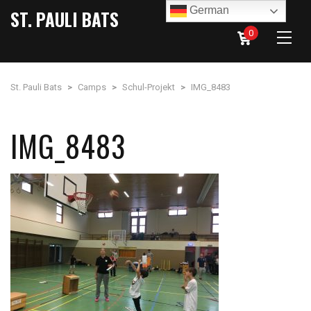
German
ST. PAULI BATS
0
St. Pauli Bats
>
Camps
>
Schul-Projekt
>
IMG_8483
IMG_8483