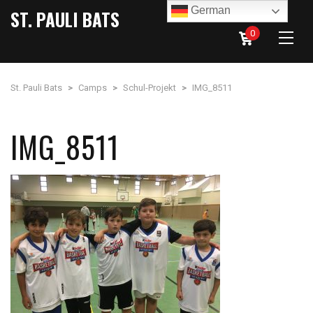
German
ST. PAULI BATS
0
St. Pauli Bats
>
Camps
>
Schul-Projekt
>
IMG_8511
IMG_8511