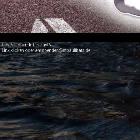
PayPal:
Spende bei PayPal
Link klicken oder an: spenden@stpaulibats.de