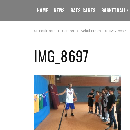
HOME
NEWS
BATS-CARES
BASKETBALL/
St. Pauli Bats
>
Camps
>
Schul-Projekt
>
IMG_8697
IMG_8697