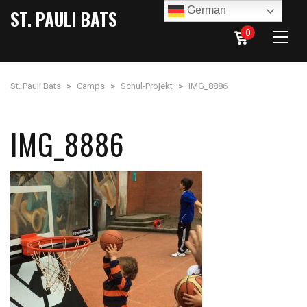
German
ST. PAULI BATS
0
St. Pauli Bats
>
Camps
>
Schul-Projekt
>
IMG_8886
IMG_8886